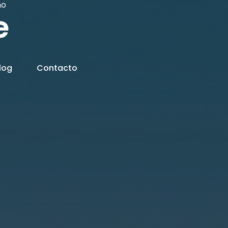
no
e
log
Contacto