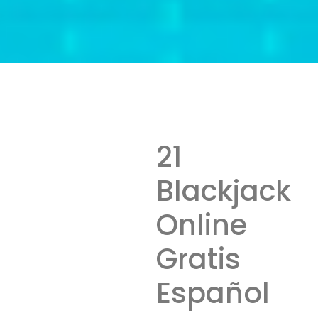
21
Blackjack
Online
Gratis
Español