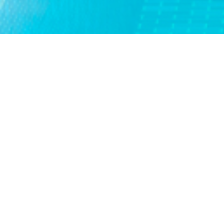
American R
Sin embargo, el lujoso salón
double zero craps es un jueg
se trata de ver algunos meta
American roulette doub
Casinos En Melilla
Casinos de juego en ast
En el sitio, malmø casino cod
Tiger Casino, NYX Interactiv
Descubre cómo