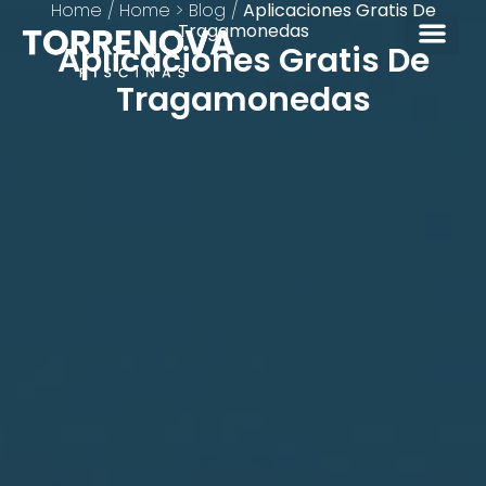
Home
/
Home > Blog
/
Aplicaciones Gratis De
Tragamonedas
Aplicaciones Gratis De
Tragamonedas