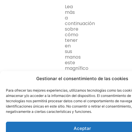
Lea
más
a
continuación
sobre
cómo
tener
en
sus
manos
este
magnífico
bono
Gestionar el consentimiento de las cookies
de
Europa
Casino,
Para ofrecer las mejores experiencias, utilizamos tecnologías como las cook
también
almacenar y/o acceder a la información del dispositivo. El consentimiento de
te
tecnologías nos permitirá procesar datos como el comportamiento de navega
identificaciones únicas en este sitio. No consentir o retirar el consentimiento
sugiero
negativamente a ciertas características y funciones.
Betsofts
Faerie
Spells.
Aceptar
Sin