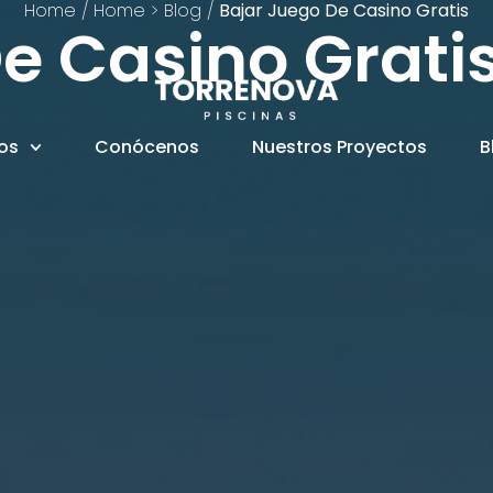
Home
/
Home > Blog
/
Bajar Juego De Casino Gratis
e Casino Grati
ios
Conócenos
Nuestros Proyectos
B