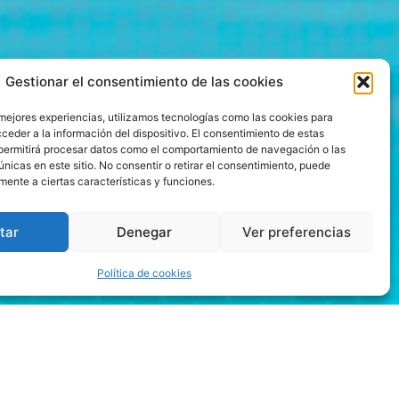
Gestionar el consentimiento de las cookies
 mejores experiencias, utilizamos tecnologías como las cookies para
ceder a la información del dispositivo. El consentimiento de estas
permitirá procesar datos como el comportamiento de navegación o las
únicas en este sitio. No consentir o retirar el consentimiento, puede
mente a ciertas características y funciones.
tar
Denegar
Ver preferencias
Política de cookies