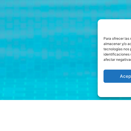
Para ofrecer las
almacenar y/o ac
tecnologías nos 
identificaciones 
afectar negativa
Acep