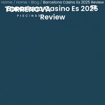
Home
/
Home > Blog
/
Barcelona Casino Es 2025 Review
Barcelona Casino Es 2025
Review