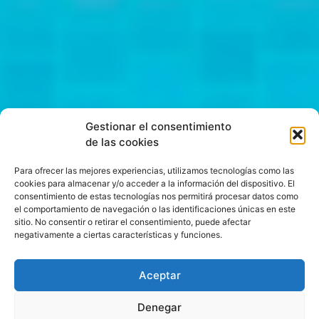
Gestionar el consentimiento
de las cookies
Para ofrecer las mejores experiencias, utilizamos tecnologías como las
cookies para almacenar y/o acceder a la información del dispositivo. El
consentimiento de estas tecnologías nos permitirá procesar datos como
el comportamiento de navegación o las identificaciones únicas en este
sitio. No consentir o retirar el consentimiento, puede afectar
negativamente a ciertas características y funciones.
Aceptar
Denegar