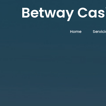
Betway Cas
Home
Servic