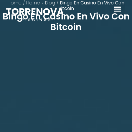
Home
/
Home > Blog
/
Bingo En Casino En Vivo Con
Bitcoin
Bingo En Casino En Vivo Con
Bitcoin