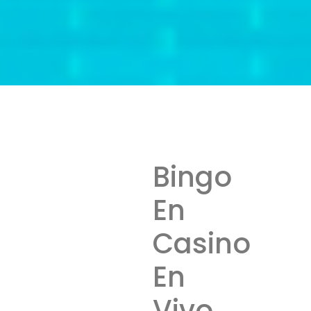
Bingo
En
Casino
En
Vivo