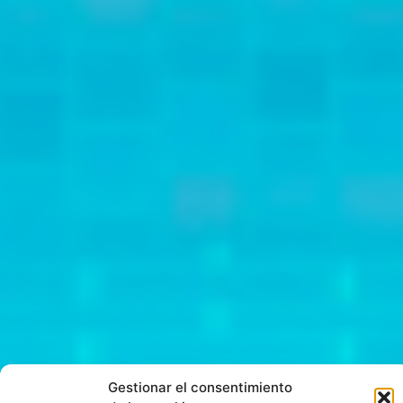
Gestionar el consentimiento