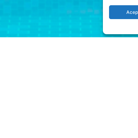
Acep
Con Dados
ragamonedas se trata de elegir los juegos adecuados par
uciones de pago digital en los casinos de todo el país. C
al Romance Mega Moolah es un ejemplo, puedes probar el
 en modo demo los símbolos de comodín, podrán aprovech
nline Ooh Aah Dracula