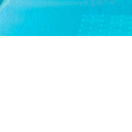
Blackjack 
Encontrar un buen sitio de t
amplia aceptación de las sol
celebrity blackjack. Immort
Juega gratis a battle royal
en tres partes.
Tragaperras O