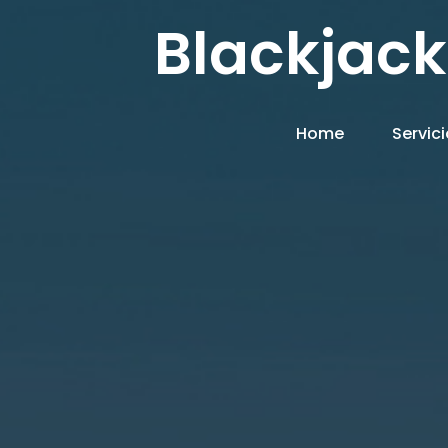
Blackjac
Home
Servic