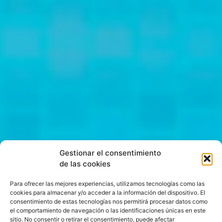
Gestionar el consentimiento
de las cookies
Para ofrecer las mejores experiencias, utilizamos tecnologías como las
cookies para almacenar y/o acceder a la información del dispositivo. El
consentimiento de estas tecnologías nos permitirá procesar datos como
el comportamiento de navegación o las identificaciones únicas en este
sitio. No consentir o retirar el consentimiento, puede afectar