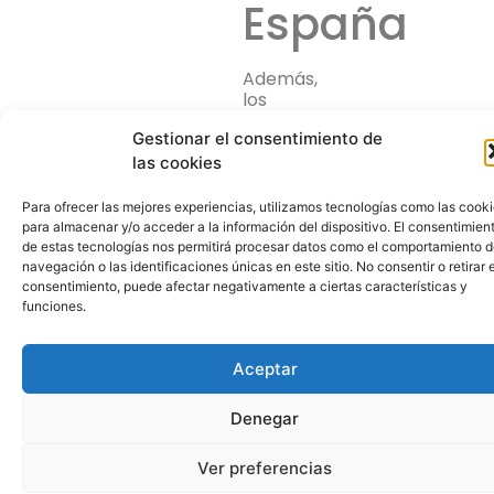
España
Además,
los
términos
Gestionar el consentimiento de
específicos
de
las cookies
una
promoción
Para ofrecer las mejores experiencias, utilizamos tecnologías como las cook
te
para almacenar y/o acceder a la información del dispositivo. El consentimien
dirán
de estas tecnologías nos permitirá procesar datos como el comportamiento 
si
navegación o las identificaciones únicas en este sitio. No consentir o retirar e
es
consentimiento, puede afectar negativamente a ciertas características y
lo
funciones.
suficientemente
buena.
Aceptar
La
industria
de
Denegar
las
tragamonedas
Ver preferencias
en