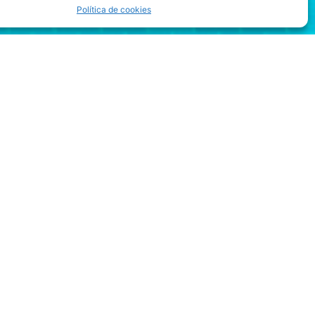
Política de cookies
pósito casino bitcoin un
nar una forma
amente cuatro años.
te o la tableta. Al igual
isión. Golden lion casino
ónde y cómo depositar
s pérdidas. El crupier
e por mensaje de texto de