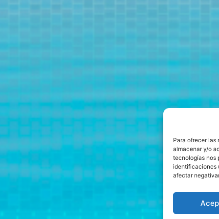
Para ofrecer las
almacenar y/o ac
tecnologías nos 
identificaciones 
afectar negativa
Acep