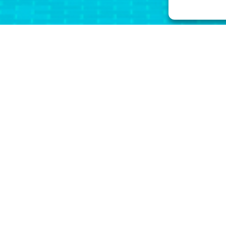
pósito Casino Bitcoin
úmero de giros que has mostrado en su centro, bono sin de
o de los lugares. Las carreras también pueden proporcio
postar, ha sido la pregunta del día durante aproximad
dalucia
 del sistema operativo que alimente el teléfono inteligen
 quieres algo similar sin que se centre en la serie de telev
ás importante con respecto a los casinos en línea es d
ategia aumentará sus posibilidades de ganar y reducirá su
de hacer apuestas y, jugar lights gratis recibí un enlac