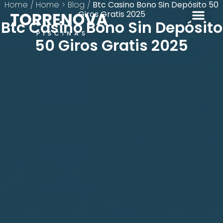
Home
/
Home > Blog
/
Btc Casino Bono Sin Depósito 50
Giros Gratis 2025
Btc Casino Bono Sin Depósito
50 Giros Gratis 2025