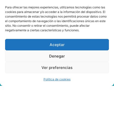
Para ofrecer las mejores experiencias, utilizamos tecnologías como las
cookies para almacenar y/o acceder a la información del dispositivo. El
consentimiento de estas tecnologías nos permitirá procesar datos como
el comportamiento de navegación o las identificaciones únicas en este
sitio. No consentir o retirar el consentimiento, puede afectar
negativamente a ciertas características y funciones.
Aceptar
Denegar
Ver preferencias
Política de cookies