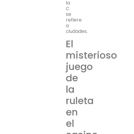
la
C
se
refiere
a
ciudades.
El
misterioso
juego
de
la
ruleta
en
el