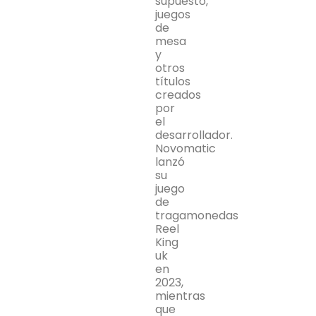
supuesto,
juegos
de
mesa
y
otros
títulos
creados
por
el
desarrollador.
Novomatic
lanzó
su
juego
de
tragamonedas
Reel
King
uk
en
2023,
mientras
que