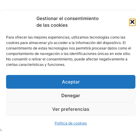
Gestionar el consentimiento
de las cookies
Cómo
Para ofrecer las mejores experiencias, utilizamos tecnologías como las
cookies para almacenar y/o acceder a la información del dispositivo. El
Ganar
consentimiento de estas tecnologías nos permitirá procesar datos como el
comportamiento de navegación o las identificaciones únicas en este sitio.
A
No consentir o retirar el consentimiento, puede afectar negativamente a
ciertas características y funciones.
La
Aceptar
Ruleta
Denegar
No
Ver preferencias
hace
falta
Política de cookies
decir
que