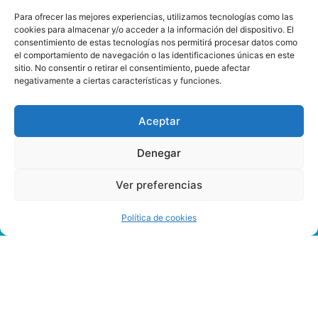
Para ofrecer las mejores experiencias, utilizamos tecnologías como las
cookies para almacenar y/o acceder a la información del dispositivo. El
consentimiento de estas tecnologías nos permitirá procesar datos como
el comportamiento de navegación o las identificaciones únicas en este
sitio. No consentir o retirar el consentimiento, puede afectar
negativamente a ciertas características y funciones.
Aceptar
Denegar
Ver preferencias
Política de cookies