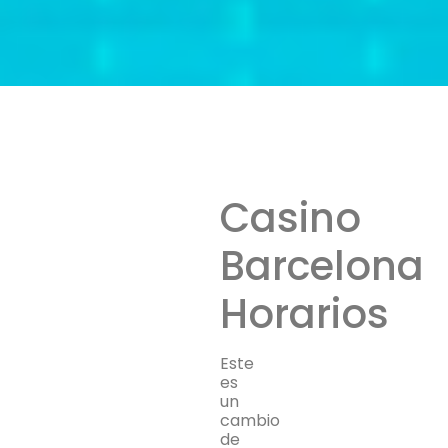
Casino
Barcelona
Horarios
Este
es
un
cambio
de