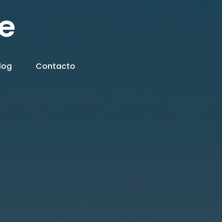
e
log
Contacto