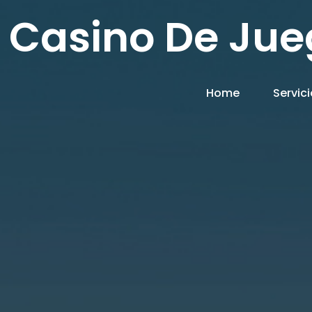
Casino De Jue
Home
Servic