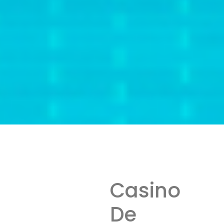
Casino
De