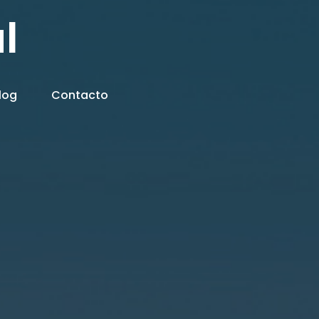
l
log
Contacto