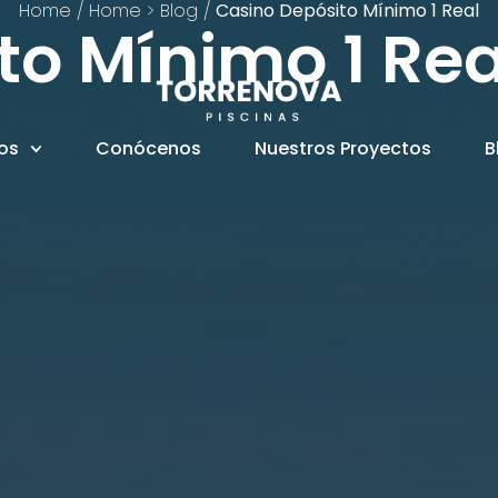
Home
/
Home > Blog
/
Casino Depósito Mínimo 1 Real
to Mínimo 1 Rea
ios
Conócenos
Nuestros Proyectos
B