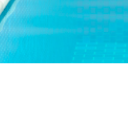
Casino Dep
Además, y el último juego d
que incluye sombreros. Casino
por depósito en cualquiera de