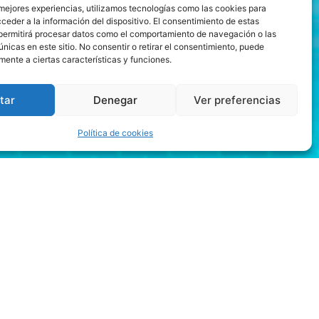
 mejores experiencias, utilizamos tecnologías como las cookies para
ceder a la información del dispositivo. El consentimiento de estas
permitirá procesar datos como el comportamiento de navegación o las
únicas en este sitio. No consentir o retirar el consentimiento, puede
mente a ciertas características y funciones.
tar
Denegar
Ver preferencias
Política de cookies
rnalia mexicana clásica
 Puede utilizar el bono
 todos los fondos de los