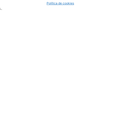
el
Política de cookies
bono
Super
Jewel,
la
mayoría
de
los
cuales
también
se
cargan
sobre
la
marcha
a
través
de
las
aplicaciones
dedicadas.
Con
el