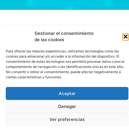
Gestionar el consentimiento
de las cookies
Casino
Para ofrecer las mejores experiencias, utilizamos tecnologías como las
En
cookies para almacenar y/o acceder a la información del dispositivo. El
consentimiento de estas tecnologías nos permitirá procesar datos como el
comportamiento de navegación o las identificaciones únicas en este sitio.
Belice
No consentir o retirar el consentimiento, puede afectar negativamente a
ciertas características y funciones.
Este
Aceptar
nivel
de
apuesta
Denegar
superior
hará
Ver preferencias
posible
ganar