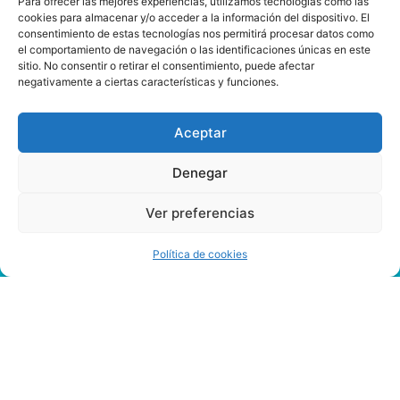
Para ofrecer las mejores experiencias, utilizamos tecnologías como las
cookies para almacenar y/o acceder a la información del dispositivo. El
consentimiento de estas tecnologías nos permitirá procesar datos como
el comportamiento de navegación o las identificaciones únicas en este
sitio. No consentir o retirar el consentimiento, puede afectar
negativamente a ciertas características y funciones.
Aceptar
Denegar
Ver preferencias
Política de cookies
Casino