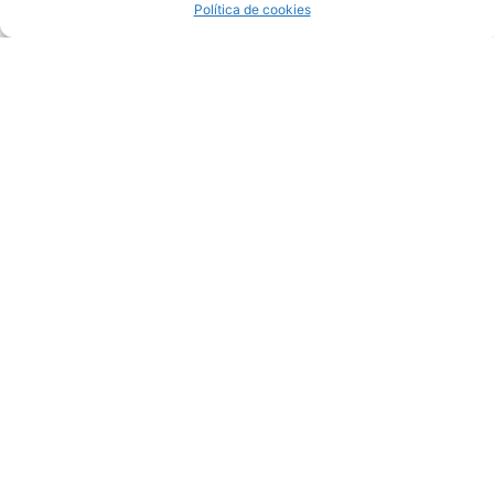
Política de cookies
En
Linea
Seguro
Juega
casino
gratis
en
línea
Las
ganancias
de