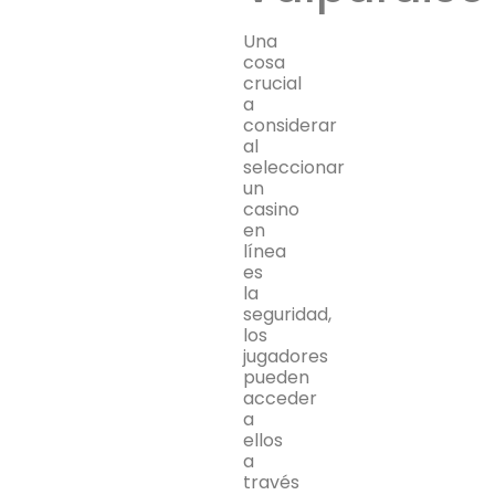
Una
cosa
crucial
a
considerar
al
seleccionar
un
casino
en
línea
es
la
seguridad,
los
jugadores
pueden
acceder
a
ellos
a
través