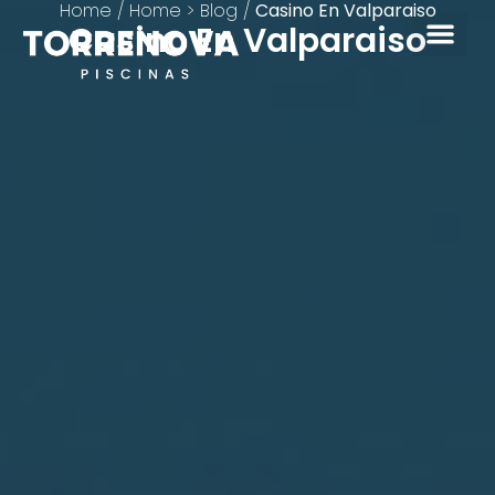
Home
/
Home > Blog
/
Casino En Valparaiso
Casino En Valparaiso