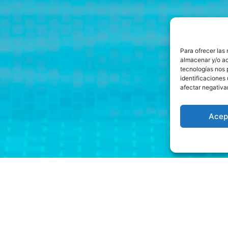
Para ofrecer las
almacenar y/o ac
tecnologías nos 
identificaciones 
afectar negativa
Acep
paña Ayamonte