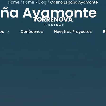
Home
/
Home > Blog
/
Casino España Ayamonte
aña Ayamonte
ios
Conócenos
Nuestros Proyectos
B