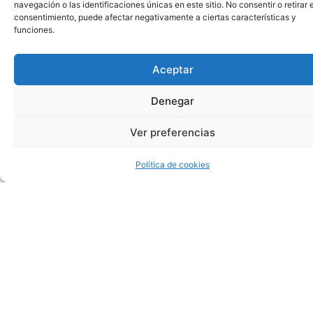
navegación o las identificaciones únicas en este sitio. No consentir o retirar e
no
consentimiento, puede afectar negativamente a ciertas características y
impide
funciones.
que
el
Departamento
Aceptar
de
Justicia
Denegar
presente
ninguna
acción
Ver preferencias
contra
las
Política de cookies
empresas
de
juegos
de
azar
en
línea
en
Nueva
Jersey.