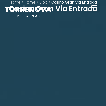
Home
/
Home > Blog
/
Casino Gran Via Entrada
Casino Gran Via Entrada