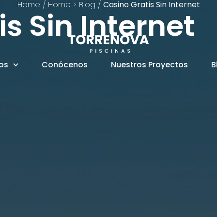
Home
/
Home > Blog
/
Casino Gratis Sin Internet
s Sin Internet
ios
Conócenos
Nuestros Proyectos
B