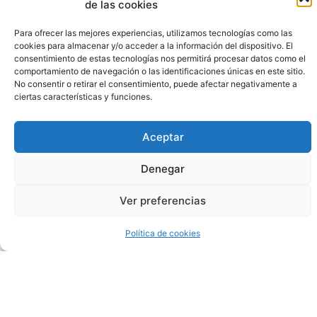
de las cookies
Para ofrecer las mejores experiencias, utilizamos tecnologías como las
cookies para almacenar y/o acceder a la información del dispositivo. El
consentimiento de estas tecnologías nos permitirá procesar datos como el
comportamiento de navegación o las identificaciones únicas en este sitio.
No consentir o retirar el consentimiento, puede afectar negativamente a
ciertas características y funciones.
Casino
Aceptar
Más
Denegar
Cercano
Ver preferencias
A
Política de cookies
Mí
Si