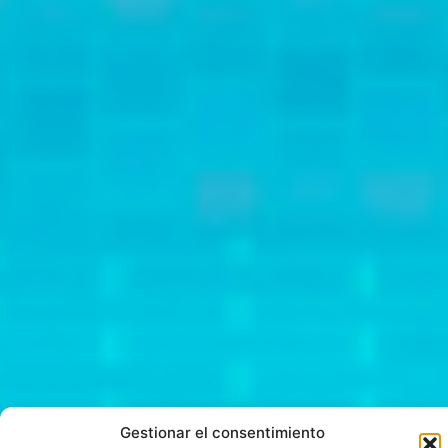
Gestionar el consentimiento