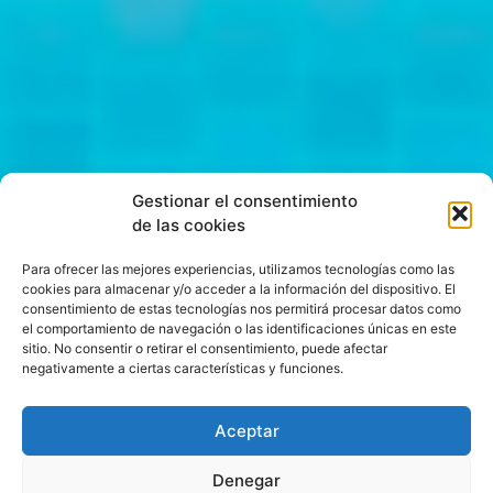
Gestionar el consentimiento
de las cookies
Para ofrecer las mejores experiencias, utilizamos tecnologías como las
cookies para almacenar y/o acceder a la información del dispositivo. El
consentimiento de estas tecnologías nos permitirá procesar datos como
el comportamiento de navegación o las identificaciones únicas en este
sitio. No consentir o retirar el consentimiento, puede afectar
negativamente a ciertas características y funciones.
Aceptar
Denegar