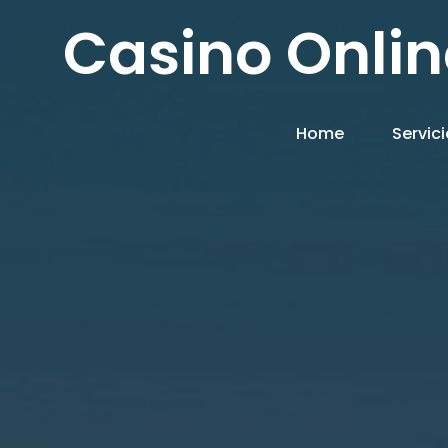
Casino Onli
Home
Servic