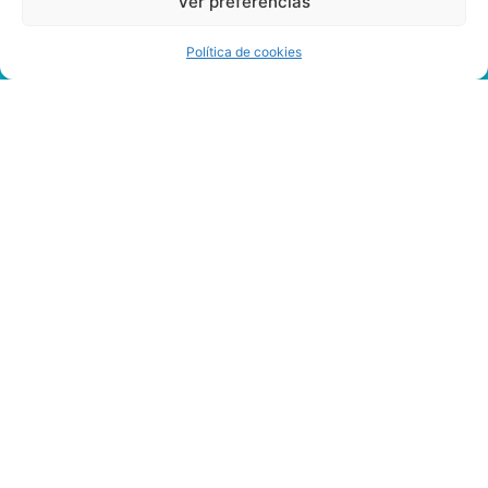
Ver preferencias
Política de cookies
Casino
Online
Bono
De
400