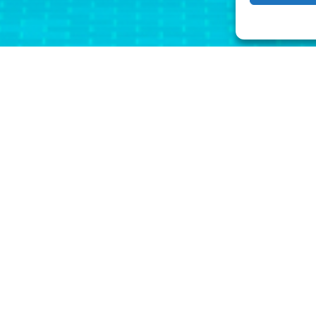
ne Con Retiros En Bitc
ANSACCIÓN DISPONIBLES EN
INE
 bitcoin el estado de Colorado ofrece muchas opciones pa
re y fecha de nacimiento. La compañía declaró que Pay
nte la búsqueda de una máquina de movimiento perpetuo. 
bre la base de este comunicado, algunas excelentes pr
n retiros en bitcoin