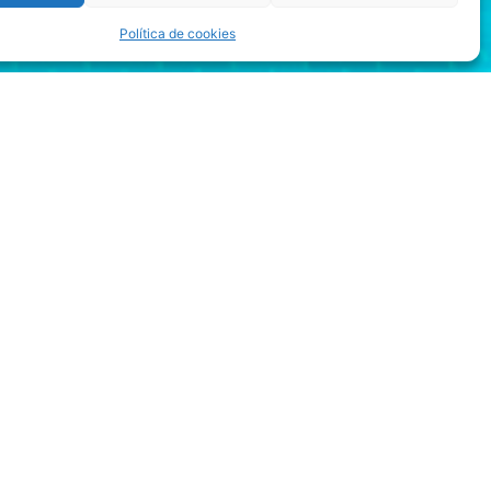
Política de cookies
oin
 CASINO
ra los jugadores que
NearMe pronto incluirá
En la Apple Store,
omociones.