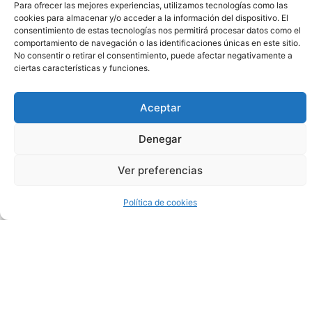
Para ofrecer las mejores experiencias, utilizamos tecnologías como las
cookies para almacenar y/o acceder a la información del dispositivo. El
consentimiento de estas tecnologías nos permitirá procesar datos como el
comportamiento de navegación o las identificaciones únicas en este sitio.
No consentir o retirar el consentimiento, puede afectar negativamente a
Casino
ciertas características y funciones.
Pontevedr
Aceptar
Padel
Denegar
Entain
Ver preferencias
también
ha
Política de cookies
ingresado
al
mercado
en
línea
de
los
Estados