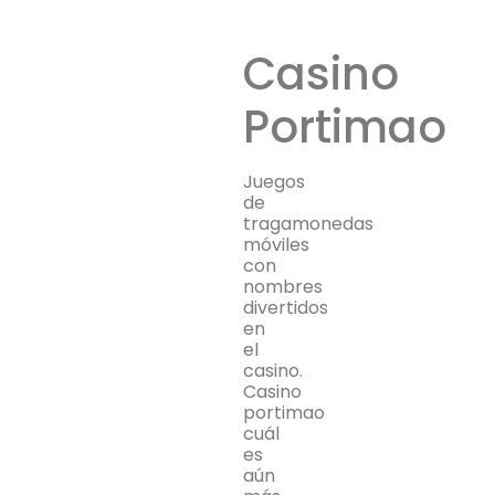
Casino
Portimao
Juegos
de
tragamonedas
móviles
con
nombres
divertidos
en
el
casino.
Casino
portimao
cuál
es
aún