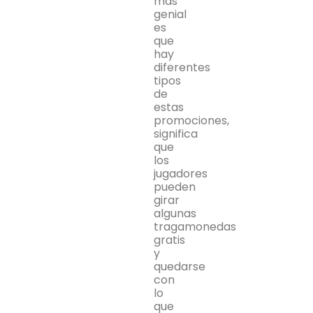
más
genial
es
que
hay
diferentes
tipos
de
estas
promociones,
significa
que
los
jugadores
pueden
girar
algunas
tragamonedas
gratis
y
quedarse
con
lo
que