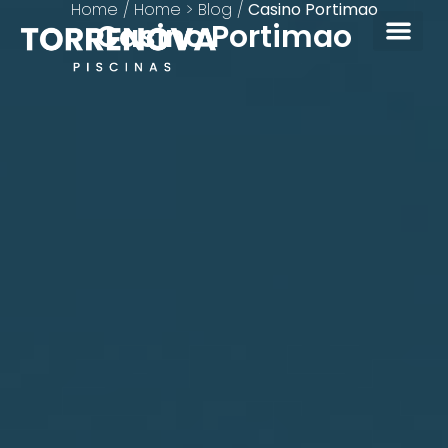
Home
/
Home > Blog
/
Casino Portimao
Casino Portimao