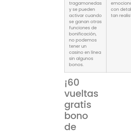
tragamonedas
emocion
y se pueden
con detal
activar cuando
tan realis
se ganan otras
funciones de
bonificación,
no podemos
tener un
casino en línea
sin algunos
bonos.
¡60
vueltas
gratis
bono
de