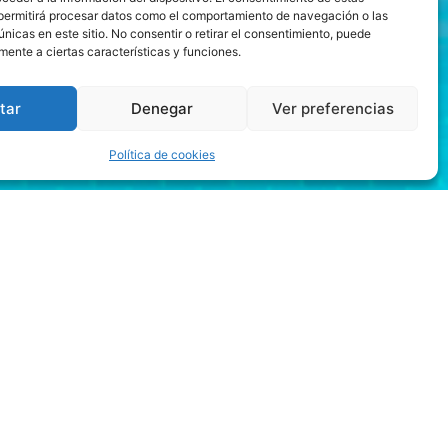
permitirá procesar datos como el comportamiento de navegación o las
únicas en este sitio. No consentir o retirar el consentimiento, puede
mente a ciertas características y funciones.
tar
Denegar
Ver preferencias
Política de cookies
sito en los juegos de
era apuesta al comenzar
5 líneas de pago y 5