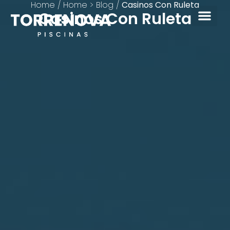
Home
/
Home > Blog
/
Casinos Con Ruleta
Casinos Con Ruleta