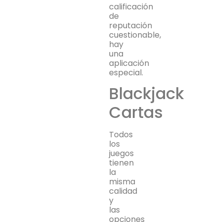
calificación
de
reputación
cuestionable,
hay
una
aplicación
especial.
Blackjack
Cartas
Todos
los
juegos
tienen
la
misma
calidad
y
las
opciones