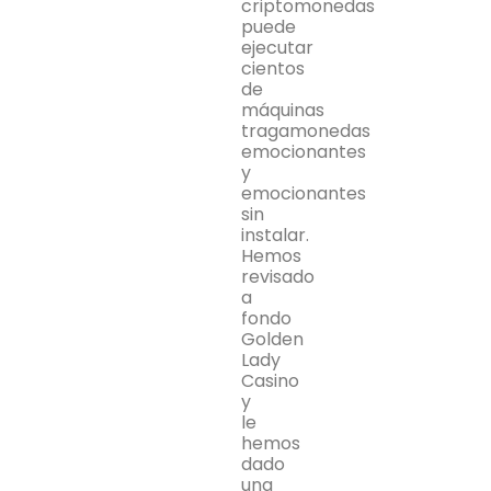
criptomonedas
puede
ejecutar
cientos
de
máquinas
tragamonedas
emocionantes
y
emocionantes
sin
instalar.
Hemos
revisado
a
fondo
Golden
Lady
Casino
y
le
hemos
dado
una