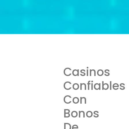
Casinos
Confiables
Con
Bonos
De