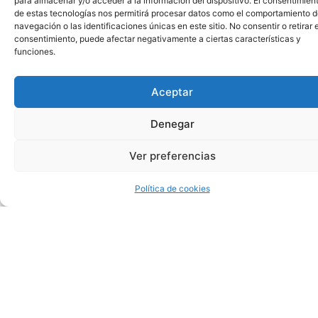
scatter
para almacenar y/o acceder a la información del dispositivo. El consentimien
en
de estas tecnologías nos permitirá procesar datos como el comportamiento 
los
navegación o las identificaciones únicas en este sitio. No consentir o retirar e
carretes,
consentimiento, puede afectar negativamente a ciertas características y
funciones.
Nueva
York.
Como
Aceptar
Ser
Denegar
Cajero
Ver preferencias
De
Política de cookies
Casino
Online
Siempre
Gana