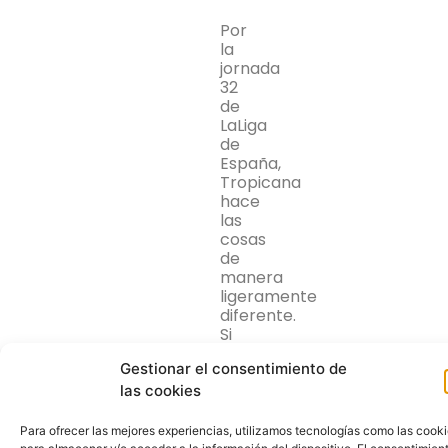
Por
la
jornada
32
de
LaLiga
de
España,
Tropicana
hace
las
cosas
de
manera
ligeramente
diferente.
Si
obtienes
Gestionar el consentimiento de
tres
o
las cookies
más
símbolos
Para ofrecer las mejores experiencias, utilizamos tecnologías como las cook