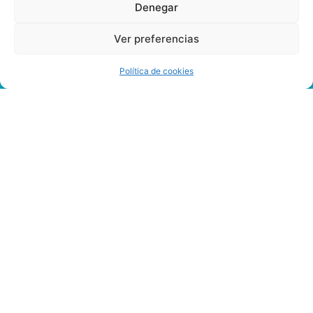
Denegar
Ver preferencias
Política de cookies
Casinos
De
Blackjack
Con