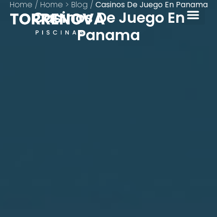
Home
/
Home > Blog
/
Casinos De Juego En Panama
Casinos De Juego En
Panama