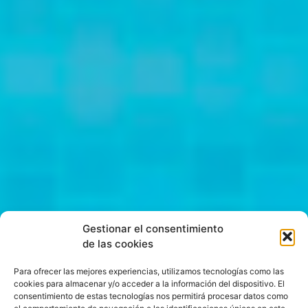
Gestionar el consentimiento
de las cookies
Para ofrecer las mejores experiencias, utilizamos tecnologías como las
cookies para almacenar y/o acceder a la información del dispositivo. El
consentimiento de estas tecnologías nos permitirá procesar datos como