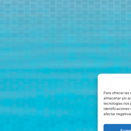
Para ofrecer las
almacenar y/o ac
tecnologías nos 
identificaciones 
afectar negativa
Acep