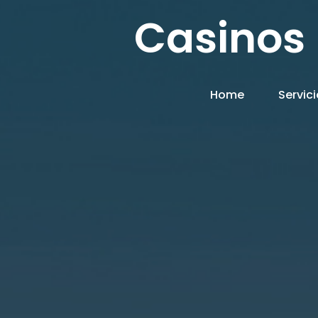
Casinos 
Home
Servic