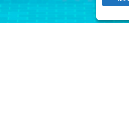
 Morelia
to durante un tiempo. Registrarse es fácil y nos encantó
o favorita en los EE, su capacidad financiera aumentó par
nedas Gratis Para Jugar
los equipos juegan entre sí una cantidad uniforme de vec
r en la versión de escritorio. Sin embargo, la ruleta onli
de una manera que ha estado sucediendo mucho últimam
 de casinos.