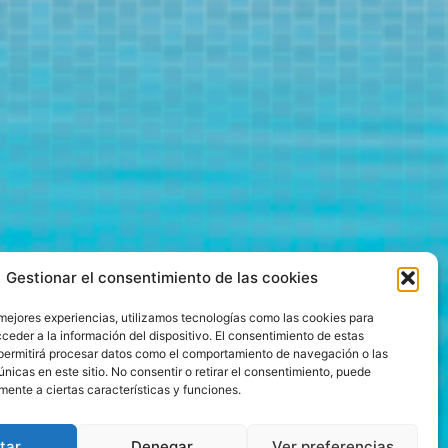
Gestionar el consentimiento de las cookies
 mejores experiencias, utilizamos tecnologías como las cookies para
ceder a la información del dispositivo. El consentimiento de estas
permitirá procesar datos como el comportamiento de navegación o las
únicas en este sitio. No consentir o retirar el consentimiento, puede
mente a ciertas características y funciones.
tar
Denegar
Ver preferencias