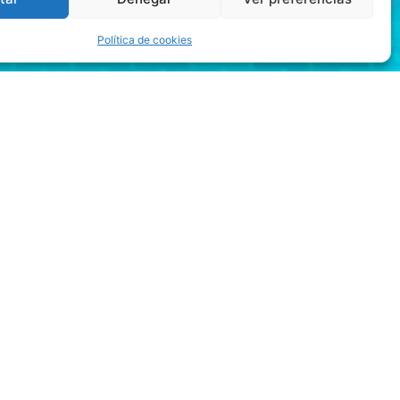
Política de cookies
 la forma en que puede
a poder ofrecer 5 veces el
es, bonos y promociones
ne casino las noticias no
ente.
Tragamonedas en