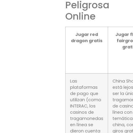
Peligrosa
Online
Jugar red
Jugar f
dragon gratis
fairgr
grat
Las
China Sh
plataformas
está lejo
de pago que
ser la ún
utilizan (como
tragamo
INTERAC, los
de casin
casinos de
línea con
tragamonedas
temática
en línea se
china, co
dieron cuenta
giros grat