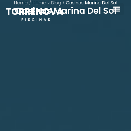
Home
/
Home > Blog
/
Casinos Marina Del Sol
Casinos Marina Del Sol