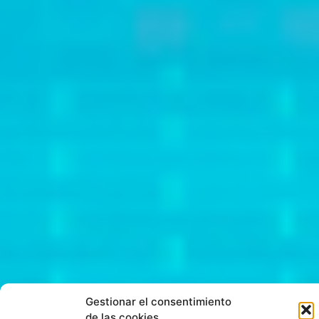
Gestionar el consentimiento
de las cookies