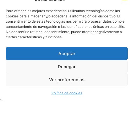
Para ofrecer las mejores experiencias, utilizamos tecnologías como las
cookies para almacenar y/o acceder a la información del dispositivo. El
consentimiento de estas tecnologías nos permitirá procesar datos como el
comportamiento de navegación o las identificaciones únicas en este sitio.
Casinos
No consentir o retirar el consentimiento, puede afectar negativamente a
ciertas características y funciones.
Online
Aceptar
Con
Denegar
Bonos
Ver preferencias
Gratis
Política de cookies
Sin
Deposito