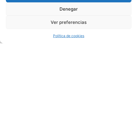
confirma
Denegar
que
la
plataforma
Ver preferencias
funciona
de
Política de cookies
acuerdo
con
la
ley,
la
mayoría
de
los
sitios
de
apuestas
de
lotería
se
han
vuelto
realmente