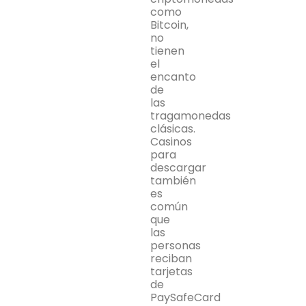
como
Bitcoin,
no
tienen
el
encanto
de
las
tragamonedas
clásicas.
Casinos
para
descargar
también
es
común
que
las
personas
reciban
tarjetas
de
PaySafeCard