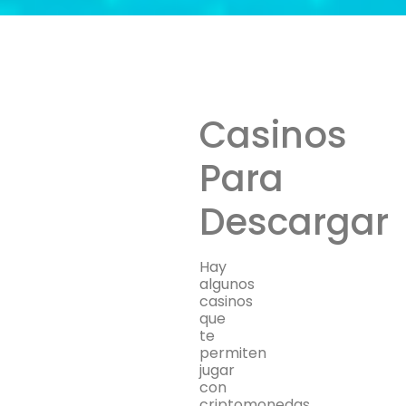
Casinos
Para
Descargar
Hay
algunos
casinos
que
te
permiten
jugar
con
criptomonedas