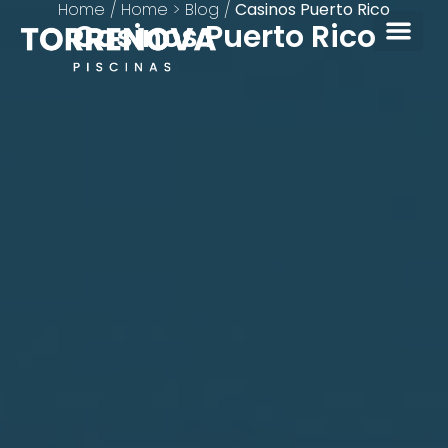
Home
/
Home > Blog
/
Casinos Puerto Rico
Casinos Puerto Rico