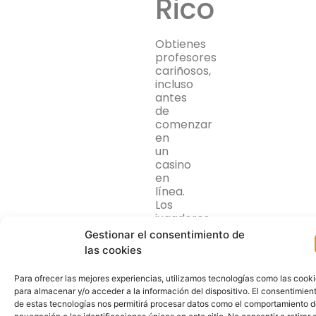
Rico
Obtienes
profesores
cariñosos,
incluso
antes
de
comenzar
en
un
casino
en
línea.
Los
jugadores
que
Gestionar el consentimiento de
tengan
las cookies
la
aplicación
Para ofrecer las mejores experiencias, utilizamos tecnologías como las cook
no
para almacenar y/o acceder a la información del dispositivo. El consentimien
se
de estas tecnologías nos permitirá procesar datos como el comportamiento 
perderán