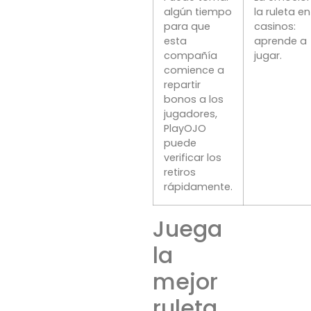
algún tiempo
la ruleta en
para que
casinos:
esta
aprende a
compañía
jugar.
comience a
repartir
bonos a los
jugadores,
PlayOJO
puede
verificar los
retiros
rápidamente.
Juega
la
mejor
ruleta