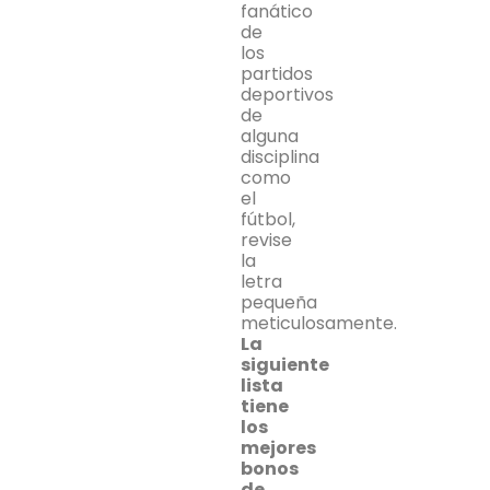
fanático
de
los
partidos
deportivos
de
alguna
disciplina
como
el
fútbol,
revise
la
letra
pequeña
meticulosamente.
La
siguiente
lista
tiene
los
mejores
bonos
de