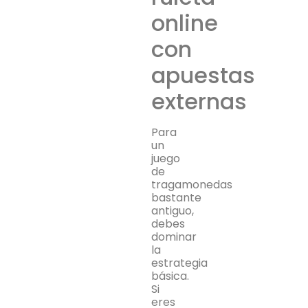
online
con
apuestas
externas
Para
un
juego
de
tragamonedas
bastante
antiguo,
debes
dominar
la
estrategia
básica.
Si
eres